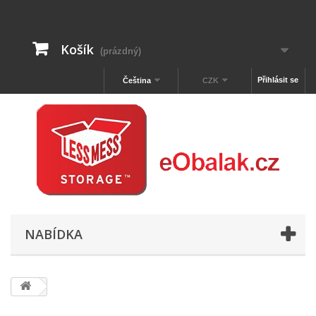
Košík
(prázdný)
Přihlásit se
Čeština
CZK
NABÍDKA