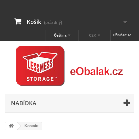
Košík
(prázdný)
Přihlásit se
Čeština
CZK
NABÍDKA
Kontakt