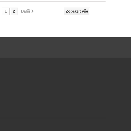
1
2
Další
Zobrazit vše