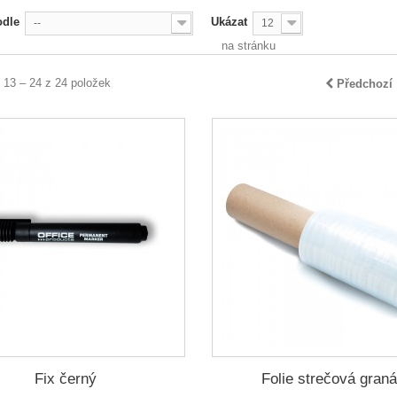
odle
Ukázat
--
12
na stránku
 13 – 24 z 24 položek
Předchozí
Fix černý
Folie strečová graná