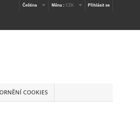
Čeština
Měna :
CZK
Přihlásit se
ORNĚNÍ COOKIES