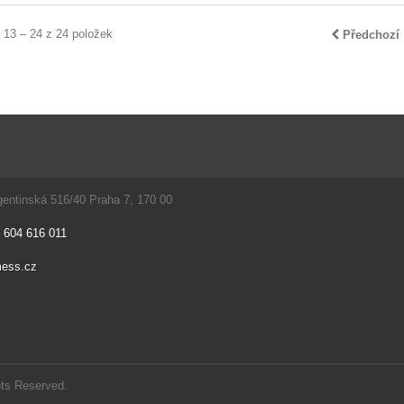
 13 – 24 z 24 položek
Předchozí
entinská 516/40 Praha 7, 170 00
 604 616 011
ess.cz
hts Reserved.