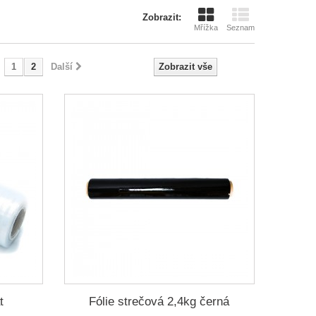
Zobrazit:
Mřížka
Seznam
1
2
Další
Zobrazit vše
t
Fólie strečová 2,4kg černá