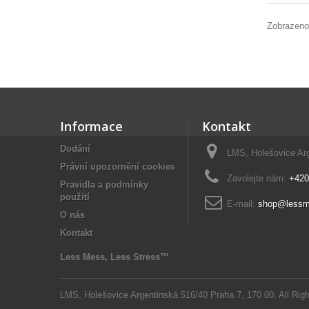
Zobrazeno
Informace
Kontakt
Dodání
LMS, Holešovice Arg
Právní upozornění cookies
Zavolejte nám:
+420
Pravidla a podmínky
použití
E-mail:
shop@lessm
O nás
Kontakt
Less Mess, Less Stress™
LMS, Holešovice Argentinská 516/40 Praha 7, 170 00. All Rig