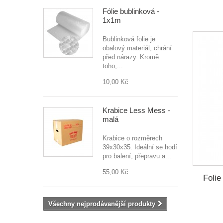
Fólie bublinková -
1x1m
Bublinková folie je
obalový materiál, chrání
před nárazy. Kromě
toho,...
10,00 Kč
Krabice Less Mess -
malá
Krabice o rozměrech
39x30x35. Ideální se hodí
pro balení, přepravu a...
55,00 Kč
Folie
Všechny nejprodávanější produkty